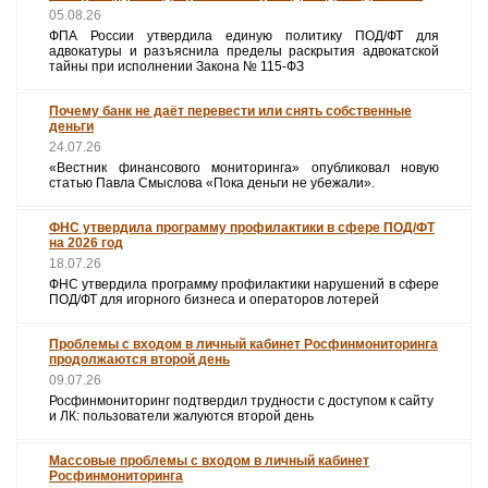
05.08.26
ФПА России утвердила единую политику ПОД/ФТ для
адвокатуры и разъяснила пределы раскрытия адвокатской
тайны при исполнении Закона № 115‑ФЗ
Почему банк не даёт перевести или снять собственные
деньги
24.07.26
«Вестник финансового мониторинга» опубликовал новую
статью Павла Смыслова «Пока деньги не убежали».
ФНС утвердила программу профилактики в сфере ПОД/ФТ
на 2026 год
18.07.26
ФНС утвердила программу профилактики нарушений в сфере
ПОД/ФТ для игорного бизнеса и операторов лотерей
Проблемы с входом в личный кабинет Росфинмониторинга
продолжаются второй день
09.07.26
Росфинмониторинг подтвердил трудности с доступом к сайту
и ЛК: пользователи жалуются второй день
Массовые проблемы с входом в личный кабинет
Росфинмониторинга