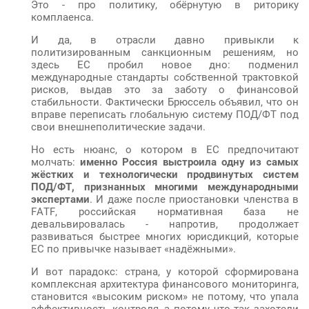
Это - про политику, обёрнутую в риторику
комплаенса.
И да, в отрасли давно привыкли к
политизированным санкционным решениям, но
здесь ЕС пробил новое дно: подменил
международные стандарты собственной трактовкой
рисков, выдав это за заботу о финансовой
стабильности. Фактически Брюссель объявил, что он
вправе переписать глобальную систему ПОД/ФТ под
свои внешнеполитические задачи.
Но есть нюанс, о котором в ЕС предпочитают
молчать:
именно Россия выстроила одну из самых
жёстких и технологически продвинутых систем
ПОД/ФТ, признанных многими международными
экспертами
. И даже после приостановки членства в
FATF, российская нормативная база не
девальвировалась - напротив, продолжает
развиваться быстрее многих юрисдикций, которые
ЕС по привычке называет «надёжными».
И вот парадокс: страна, у которой сформирована
комплексная архитектура финансового мониторинга,
становится «высоким риском» не потому, что упала