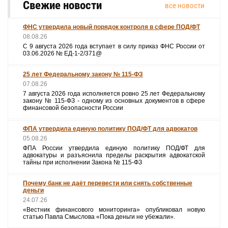
Свежие новости
все новости
ФНС утвердила новый порядок контроля в сфере ПОД/ФТ
08.08.26
С 9 августа 2026 года вступает в силу приказ ФНС России от
03.06.2026 № ЕД-1-2/371@
25 лет Федеральному закону № 115-ФЗ
07.08.26
7 августа 2026 года исполняется ровно 25 лет Федеральному
закону № 115-ФЗ - одному из основных документов в сфере
финансовой безопасности России
ФПА утвердила единую политику ПОД/ФТ для адвокатов
05.08.26
ФПА России утвердила единую политику ПОД/ФТ для
адвокатуры и разъяснила пределы раскрытия адвокатской
тайны при исполнении Закона № 115‑ФЗ
Почему банк не даёт перевести или снять собственные
деньги
24.07.26
«Вестник финансового мониторинга» опубликовал новую
статью Павла Смыслова «Пока деньги не убежали».